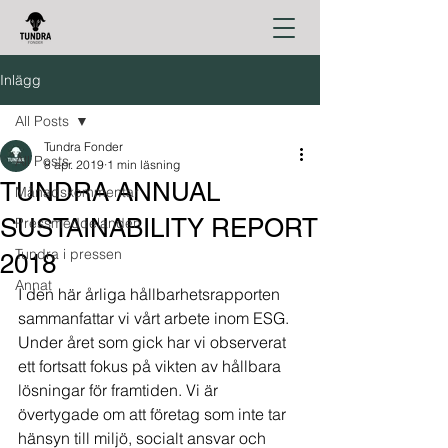
Inlägg
All Posts
Tundra Fonder
All Posts
8 apr. 2019
1 min läsning
TUNDRA ANNUAL
Månadskommentar
SUSTAINABILITY REPORT
Pressmeddelanden
Tundra i pressen
2018
Annat
I den här årliga hållbarhetsrapporten 
sammanfattar vi vårt arbete inom ESG. 
Under året som gick har vi observerat 
ett fortsatt fokus på vikten av hållbara 
lösningar för framtiden. Vi är 
övertygade om att företag som inte tar 
hänsyn till miljö, socialt ansvar och 