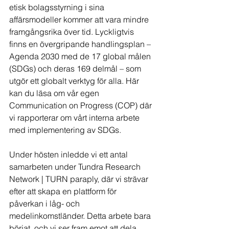
etisk bolagsstyrning i sina 
affärsmodeller kommer att vara mindre 
framgångsrika över tid. Lyckligtvis 
finns en övergripande handlingsplan – 
Agenda 2030 med de 17 global målen 
(SDGs) och deras 169 delmål – som 
utgör ett globalt verktyg för alla. Här 
kan du läsa om vår egen 
Communication on Progress (COP) där 
vi rapporterar om vårt interna arbete 
med implementering av SDGs.
Under hösten inledde vi ett antal 
samarbeten under Tundra Research 
Network | TURN paraply, där vi strävar 
efter att skapa en plattform för 
påverkan i låg- och 
medelinkomstländer. Detta arbete bara 
börjat, och vi ser fram emot att dela 