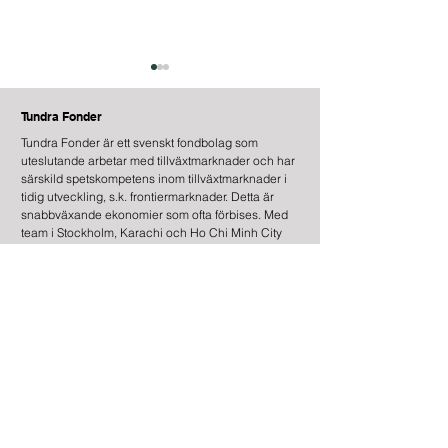
Tundra Fonder
Tundra Fonder är ett svenskt fondbolag som
uteslutande arbetar med tillväxtmarknader och har
särskild spetskompetens inom tillväxtmarknader i
tidig utveckling, s.k. frontiermarknader. Detta är
snabbväxande ekonomier som ofta förbises. Med
TUNDRA CHRISTMAS
Studentbesök fr
team i Stockholm, Karachi och Ho Chi Minh City
DONATION 2025
Linköpings unive
förenar vi global analys med lokal närvaro och
Tundra Fonder
höga hållbarhetskrav.
Information
Kontakt
Legal Information
Risk Information
Cookies
Hantering av Personuppgifter
Om Webbplatsen